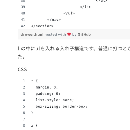
				</ul>
			</li>
		</ul>
	</nav>
</section>
drower.html
hosted with
by
GitHub
liの中にulを入れる入れ子構造です。普通に打つ
た。
CSS
* {
  margin: 0;
  padding: 0;
  list-style: none;
  box-sizing: border-box;
}
a {