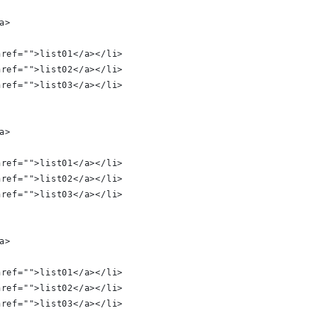
/a>
<a href="">list01</a></li>
<a href="">list02</a></li>
<a href="">list03</a></li>
/a>
<a href="">list01</a></li>
<a href="">list02</a></li>
<a href="">list03</a></li>
/a>
<a href="">list01</a></li>
<a href="">list02</a></li>
<a href="">list03</a></li>