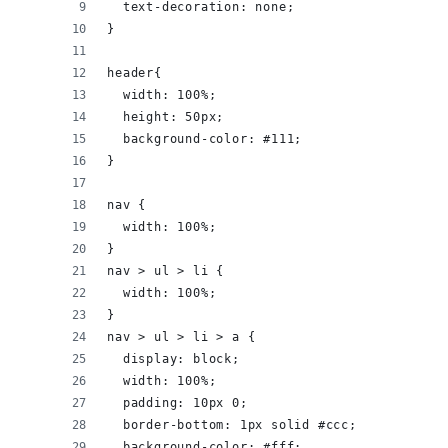
  text-decoration: none;
}
header{
  width: 100%;
  height: 50px;
  background-color: #111;
}
nav {
  width: 100%;
}
nav > ul > li {
  width: 100%;
}
nav > ul > li > a {
  display: block;
  width: 100%;
  padding: 10px 0;
  border-bottom: 1px solid #ccc;
  background-color: #fff;