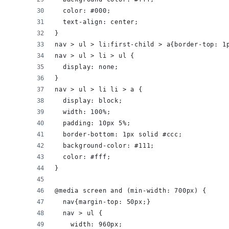
  color: #000;
  text-align: center;
}
nav > ul > li:first-child > a{border-top: 1
nav > ul > li > ul {
  display: none;
}
nav > ul > li li > a {
  display: block;
  width: 100%;
  padding: 10px 5%;
  border-bottom: 1px solid #ccc;
  background-color: #111;
  color: #fff;
}
@media screen and (min-width: 700px) {
  nav{margin-top: 50px;}
  nav > ul {
    width: 960px;