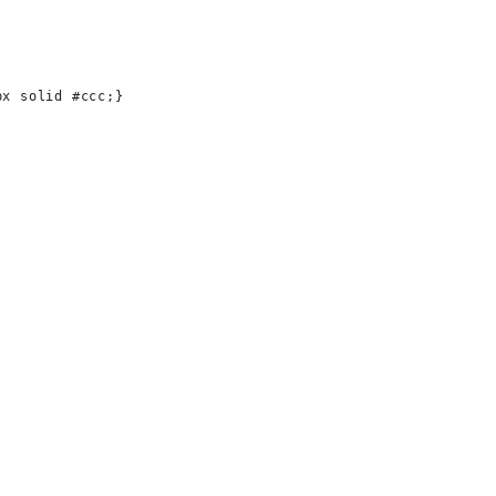
px solid #ccc;}