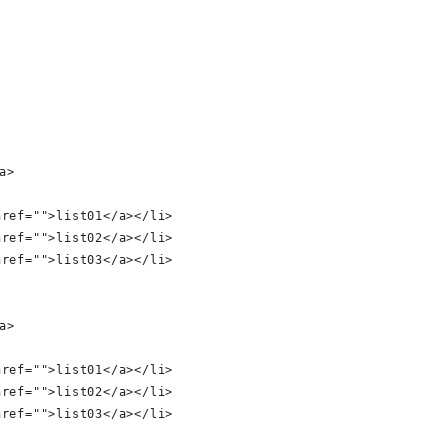
/a>
<a href="">list01</a></li>
<a href="">list02</a></li>
<a href="">list03</a></li>
/a>
<a href="">list01</a></li>
<a href="">list02</a></li>
<a href="">list03</a></li>