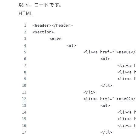
以下、コードです。
HTML
<header></header>
<section>
	<nav>
		<ul>
			<li><a href="">nav01<
				<ul>
					<li>
					<li>
					<li>
				</ul>
			</li>
			<li><a href="">nav02<
				<ul>
					<li>
					<li>
					<li>
				</ul>