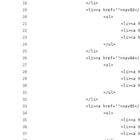
			</li>
			<li><a href="">nav03<
				<ul>
					<li>
					<li>
					<li>
				</ul>
			</li>
			<li><a href="">nav04<
				<ul>
					<li>
					<li>
					<li>
				</ul>
			</li>
			<li><a href="">nav05<
				<ul>
					<li>
					<li>
					<li>