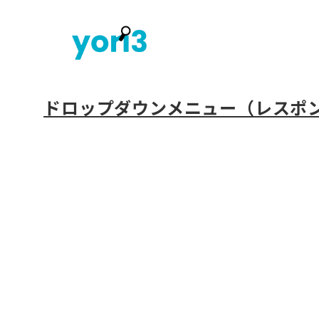
内
容
を
ス
キ
ドロップダウンメニュー（レスポ
ッ
プ