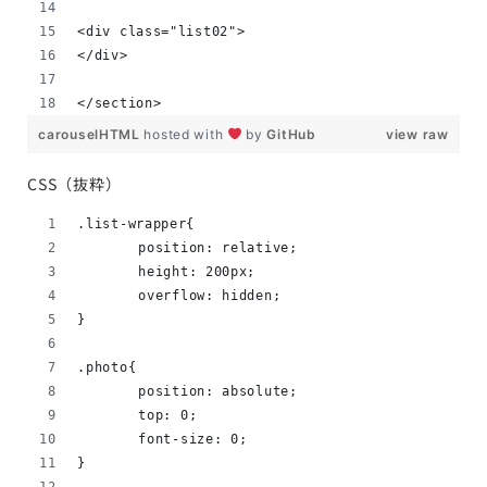
<div class="list02">
</div>
</section>
carouselHTML
hosted with
by
GitHub
view raw
CSS（抜粋）
.list-wrapper{
	position: relative;
	height: 200px;
	overflow: hidden;
}
.photo{
	position: absolute;
	top: 0;
	font-size: 0;
}