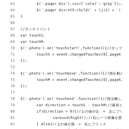
	$('.pager div').css({'color':'gray'}
	$('.pager div:nth-child(' + (j+1) + 
}
//タッチイベント
var touchS;
var touchM;
$('.photo').on('touchstart',function(){//タップ
	touchS = event.changedTouches[0].pag
});
$('.photo').on('touchmove',function(){//指を動か
	touchM = event.changedTouches[0].pag
});
$('.photo').on('touchend',function(){//指を離した
	var direction = touchS - touchM;//
	if(direction > 0){//上の値が正　=　左にフリッ
		carouselRight();//右に一つ画像を変更
	} else{//上の値が負　=　右にフリック