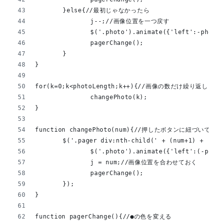
	}else{//最初じゃなかったら
		j--;//画像位置を一つ戻す
		$('.photo').animate({'left':-p
		pagerChange();
	}
}
for(k=0;k<photoLength;k++){//画像の数だけ繰り返し
		changePhoto(k);
}
function changePhoto(num){//押したボタンに紐づいて
	$('.pager div:nth-child(' + (num+1) +
		$('.photo').animate({'left':(-
		j = num;//画像位置を合わせておく
		pagerChange();
	});
}
function pagerChange(){//●の色を変える