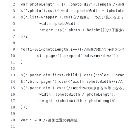
var photoLength = $('.photo div').length;//画
$('.photo').css({'width':photoWidth * (pho
$('.list-wrapper').css({//画像が一つだけ見えるよう
	'width':photoWidth,
	'height':($('.photo').height())//子要素
});
for(i=0;i<photoLength;i++){//画像の数だけ●ボタンを作
	$('.pager').prepend('<div>●</div>');
}
$('.pager div:first-child').css({'color':'or
$('.btn,.pager').css({'width':photoWidt
$('.pager div').css({//●のdivの大きさを均等になるよ
	'width':(photoWidth / photoLength),
	'height':(photoWidth / photoLength)
});
var j = 0;//画像位置の初期値