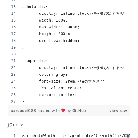
.photo div{
	display: inline-block;/*横並びにする*/
	width: 100%;
	max-width: 300px;
	height: 200px;
	overflow: hidden;
}
.pager div{
	display: inline-block;/*横並びにする*/
	color: gray;
	font-size: 2rem;/*●の大きさ*/
	text-align: center;
	cursor: pointer;
}
carouselCSS
hosted with
by
GitHub
view raw
jQuery
var photoWidth = $('.photo div').width();//