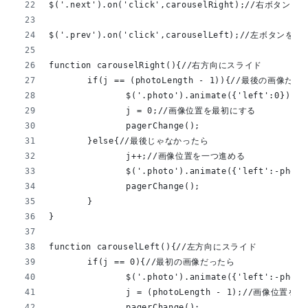
$('.next').on('click',carouselRight);//右ボタン
$('.prev').on('click',carouselLeft);//左ボタンを
function carouselRight(){//右方向にスライド
	if(j == (photoLength - 1)){//最後の画像だっ
		$('.photo').animate({'left':0}
		j = 0;//画像位置を最初にする
		pagerChange();
	}else{//最後じゃなかったら
		j++;//画像位置を一つ進める
		$('.photo').animate({'left':-p
		pagerChange();
	}
}
function carouselLeft(){//左方向にスライド
	if(j == 0){//最初の画像だったら
		$('.photo').animate({'left':-ph
		j = (photoLength - 1);//画像位置
		pagerChange();