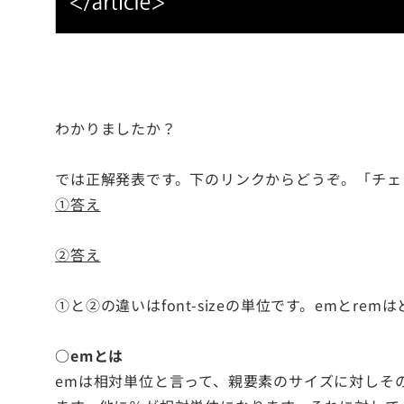
わかりましたか？
では正解発表です。下のリンクからどうぞ。「チェック
①答え
②答え
①と②の違いはfont-sizeの単位です。emとrem
○emとは
emは相対単位と言って、親要素のサイズに対しその何