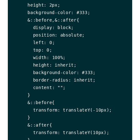
      height: 2px;

      background-color: #333;

      &::before,&::after{

        display: block;

        position: absolute;

        left: 0;

        top: 0;

        width: 100%;

        height: inherit;

        background-color: #333;

        border-radius: inherit;

        content: "";

      }

      &::before{

        transform: translateY(-10px);

      }

      &::after{

        transform: translateY(10px);

      }
