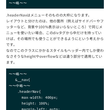
〜〜略〜〜
.headerNavはメニューそのものの大枠になります。
レイアウトと分けたのは、他の箇所（例えばサイドバーやフ
ッターなど、背景や100％表示はいらないところ）で同じメ
ニューを使いたい場合、このdivタグから中だけを持ってい
けば、その場所でも使うことができるようにという考えから
です。
なのでこのクラスにかかるスタイルもヘッダー内でしか使わ
なさそうなheightやoverflowなどは違う部分で適用してい
ます。
〜〜略〜〜

   &__nav{

〜〜中略〜〜

    .headerNav{

      max-width: 400px;

      height: 100%;

      margin-left: auto;
