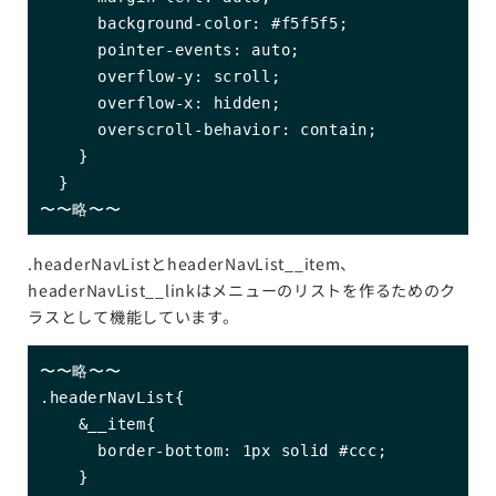
      background-color: #f5f5f5;

      pointer-events: auto;

      overflow-y: scroll;

      overflow-x: hidden;

      overscroll-behavior: contain;

    }

  }

〜〜略〜〜
.headerNavListとheaderNavList__item、
headerNavList__linkはメニューのリストを作るためのク
ラスとして機能しています。
〜〜略〜〜

.headerNavList{

    &__item{

      border-bottom: 1px solid #ccc;

    }
