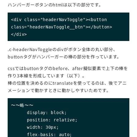
ハンバーガーボタンのhtmlは以下の部分です。
<div class="headerNavToggle"><button 
class="headerNavToggle__btn"></button>
</div>
.c-headerNavToggleのdivがボタン全体の丸い部分、
buttonタグがハンバーガーの棒の部分を作っています。
cssではbuttonタグのbefore、after擬似要素で上下の棒を
作り3本線を形成しています（以下）。
棒の位置を決めるのにtranslateを使ってるのは、後でアニ
メーションで動かすときに動かしやすいためです。
〜〜略〜〜

      display: block;

      position: relative;

      width: 30px;

      flex-basis: auto;
