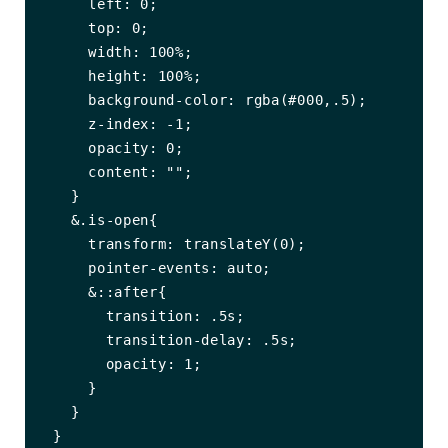
      left: 0;

      top: 0;

      width: 100%;

      height: 100%;

      background-color: rgba(#000,.5);

      z-index: -1;

      opacity: 0;

      content: "";

    }

    &.is-open{

      transform: translateY(0);

      pointer-events: auto;

      &::after{

        transition: .5s;

        transition-delay: .5s;

        opacity: 1;

      }

    }

  }
