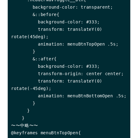
        background-color: transparent;

        &::before{

          background-color: #333;

          transform: translateY(0) 
rotate(45deg);

          animation: menuBtnTopOpen .5s;

        }

        &::after{

          background-color: #333;

          transform-origin: center center;

          transform: translateY(0) 
rotate(-45deg);

          animation: menuBtnBottomOpen .5s;

        }

      }

    }

〜〜中略〜〜

@keyframes menuBtnTopOpen{
