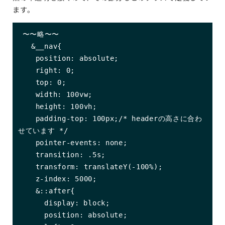
ます。
 〜〜略〜〜

   &__nav{

    position: absolute;

    right: 0;

    top: 0;

    width: 100vw;

    height: 100vh;

    padding-top: 100px;/* headerの高さに合わ
せています */

    pointer-events: none;

    transition: .5s;

    transform: translateY(-100%);

    z-index: 5000;

    &::after{

      display: block;

      position: absolute;
