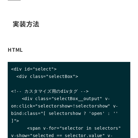
実装方法
HTML
<div id="select">

  <div class="selectBox">

<!-- カスタマイズ用のdivタグ -->

    <div class="selectBox__output" v-
on:click="selectorshow=!selectorshow" v-
bind:class="[ selectorshow ? 'open' : '' 
]">

      <span v-for="selector in selectors" 
v-show="selected == selector.value" v-