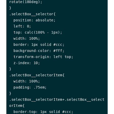
rotate(180deg);

}

.selectBox__selector{

  position: absolute;

  left: 0;

  top: calc(100% - 1px);

  width: 100%;

  border: 1px solid #ccc;

  background-color: #fff;

  transform-origin: left top;

  z-index: 10;

}

.selectBox__selectorItem{

  width: 100%;

  padding: .75em;

}

.selectBox__selectorItem+.selectBox__select
orItem{

  border-top: 1px solid #ccc;
