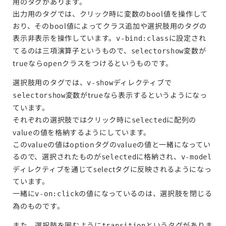
用のタグがあります。
出力用のタグでは、クリック時に変数のbool値を操作して
おり、そのbool値によってクラス追加や選択肢用のタグの
表示非表示を操作しています。
に設定され
v-bind:class
てるのは三項演算子というもので、
変数が
selectorshow
trueならopenクラスをつけるというものです。
選択肢用のタグでは、
ディレクティブで
v-show
変数がtrueなら表示するというようになっ
selectorshow
ています。
それぞれの選択肢ではクリック時に
に配列の
selected
valueの値を格納するようにしています。
このvalueの値はoptionタグのvalueの値と一緒になってい
るので、選択されたものが
に格納され、
selected
v-model
ディレクティブを通じてselectタグに反映されるようになっ
ています。
一緒に
の値になっているのは、選択肢を閉じる
v-on:click
為のものです。
また、選択肢を囲むように
というタグがありま
transition