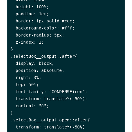
  height: 100%;

  padding: 1em;

  border: 1px solid #ccc;

  background-color: #fff;

  border-radius: 5px;

  z-index: 2;

}

.selectBox__output::after{

  display: block;

  position: absolute;

  right: 3%;

  top: 50%;

  font-family: "CONDENSEicon";

  transform: translateY(-50%);

  content: "û";

}

.selectBox__output.open::after{

  transform: translateY(-50%) 