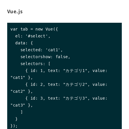
Vue.js
var tab = new Vue({

  el: '#select',

  data: {

    selected: 'cat1',

    selectorshow: false,

    selectors: [

      { id: 1, text: "カテゴリ1", value: 
"cat1" },

      { id: 2, text: "カテゴリ2", value: 
"cat2" },

      { id: 3, text: "カテゴリ3", value: 
"cat3" },

    ]

  }
