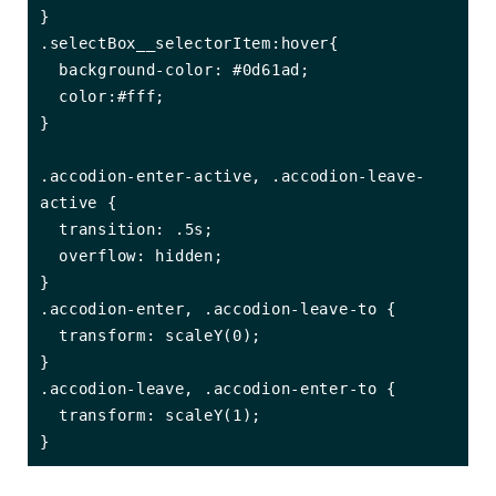
}

.selectBox__selectorItem:hover{

  background-color: #0d61ad;

  color:#fff;

}

.accodion-enter-active, .accodion-leave-
active {

  transition: .5s;

  overflow: hidden;

}

.accodion-enter, .accodion-leave-to {

  transform: scaleY(0);

}

.accodion-leave, .accodion-enter-to {

  transform: scaleY(1);

}