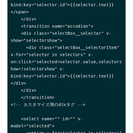
bind:key="selector.id">{{selector.text}}
</span>

    </div>

    <transition name="accodion">

    <div class="selectBox__selector" v-
show="selectorshow">

      <div class="selectBox__selectorItem" 
v-for="selector in selectors" v-
on:click="selected=selector.value,selectors
how=!selectorshow" v-
bind:key="selector.id">{{selector.text}}
</div>

    </div>

    </transition>

<!-- カスタマイズ用のdivタグ -->

    <select name="" id="" v-
model="selected">

      <option v-for="selector in selectors" 