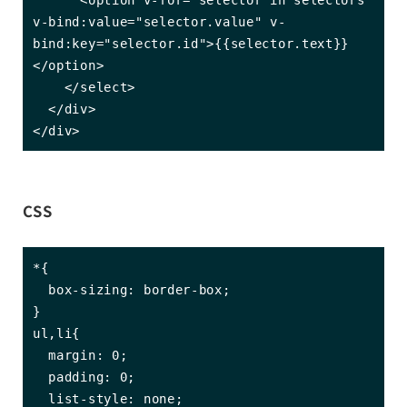
v-bind:value="selector.value" v-
bind:key="selector.id">{{selector.text}}
</option>

    </select>

  </div>

</div>
CSS
*{

  box-sizing: border-box;

}

ul,li{

  margin: 0;

  padding: 0;

  list-style: none;
