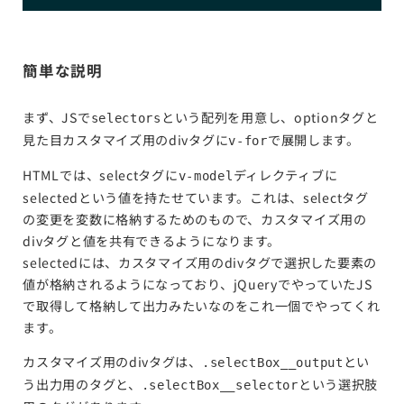
簡単な説明
まず、JSで
という配列を用意し、optionタグと
selectors
見た目カスタマイズ用のdivタグに
で展開します。
v-for
HTMLでは、selectタグに
ディレクティブに
v-model
selectedという値を持たせています。これは、selectタグ
の変更を変数に格納するためのもので、カスタマイズ用の
divタグと値を共有できるようになります。
selectedには、カスタマイズ用のdivタグで選択した要素の
値が格納されるようになっており、jQueryでやっていたJS
で取得して格納して出力みたいなのをこれ一個でやってくれ
ます。
カスタマイズ用のdivタグは、
とい
.selectBox__output
う出力用のタグと、
という選択肢
.selectBox__selector