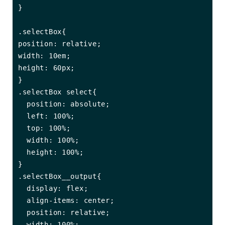
}

.selectBox{

position: relative;

width: 10em;

height: 60px;

}

.selectBox select{

  position: absolute;

  left: 100%;

  top: 100%;

  width: 100%;

  height: 100%;

}

.selectBox__output{

  display: flex;

  align-items: center;

  position: relative;

  width: 100%;
