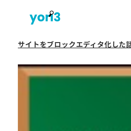
内
容
を
ス
キ
サイトをブロックエディタ化した話【Kan
ッ
プ