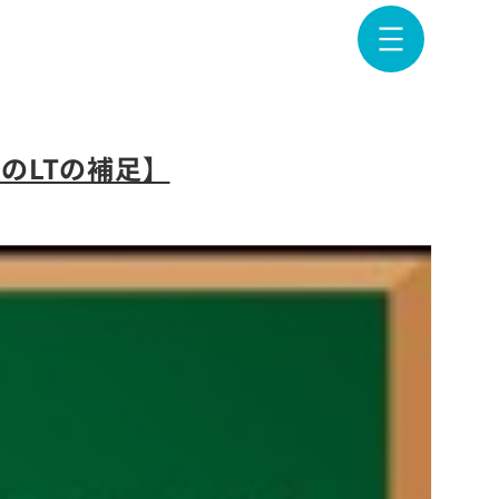
toのLTの補足】