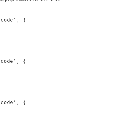
code', {

code', {

code', {
