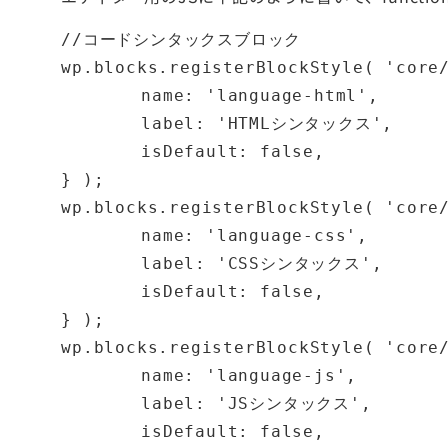
//コードシンタックスブロック

wp.blocks.registerBlockStyle( 'core/
	name: 'language-html',

	label: 'HTMLシンタックス',

	isDefault: false,

} );

wp.blocks.registerBlockStyle( 'core/
	name: 'language-css',

	label: 'CSSシンタックス',

	isDefault: false,

} );

wp.blocks.registerBlockStyle( 'core/
	name: 'language-js',

	label: 'JSシンタックス',

	isDefault: false,
