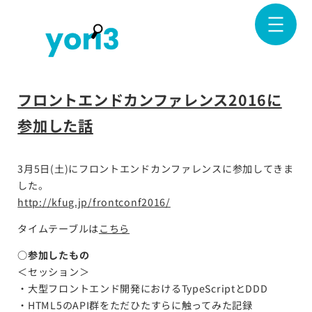
内
容
を
ス
キ
フロントエンドカンファレンス2016に
ッ
プ
参加した話
3月5日(土)にフロントエンドカンファレンスに参加してきま
した。
http://kfug.jp/frontconf2016/
タイムテーブルは
こちら
○参加したもの
＜セッション＞
・大型フロントエンド開発におけるTypeScriptとDDD
・HTML5のAPI群をただひたすらに触ってみた記録