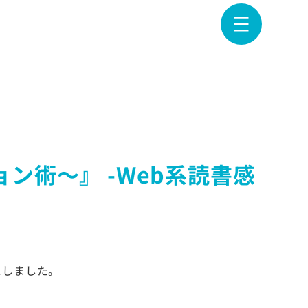
ン術〜』 -Web系読書感
にしました。